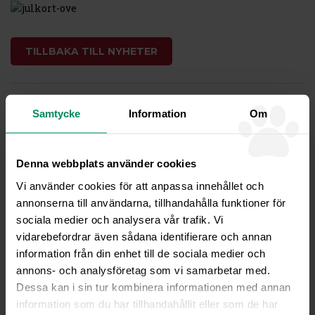
TILLBAKA TILL NYHETER
Fjällveterinären –
Samtycke
Information
Om
Veterinärklinik och
Friskvårdsbutik
Ordinarie öppettider
Denna webbplats använder cookies
Måndag, Onsdag, Fredag kl08-16
Vi använder cookies för att anpassa innehållet och
Tisdag, Torsdag kl08-20
annonserna till användarna, tillhandahålla funktioner för
Sommaröppet juni-juli
sociala medier och analysera vår trafik. Vi
Måndag – Fredag kl 08-16
vidarebefordrar även sådana identifierare och annan
information från din enhet till de sociala medier och
Veterinär rådfrågning
annons- och analysföretag som vi samarbetar med.
Telefontid måndagar kl08-10 och övriga vardagar kl08-09
Dessa kan i sin tur kombinera informationen med annan
Rådgivning kan gärna göras via
information som du har tillhandahållit eller som de har
mail
info@fjallveterinaren.se