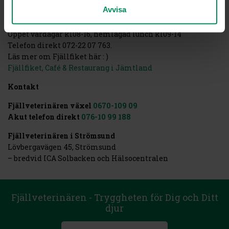
förekomma
Avvisa
Fjällfiket
Öppet vardagar kl08-16, hemlagad lunch kl09-14
Telefon direkt 072-22 07 763.
Läs mer om Fjällfiket här : )
Fjällfiket, Café & Restaurang i Jämtland
Kontakt
Fjällveterinären växel
0670-109 09
Akut telefon direkt
076-10 99 188
Fjällveterinären i Strömsund
Lövbergavägen 45, Strömsund
– bredvid ICA Solbacken och Hälsocentralen
Fjällveterinären - Tryggheten för Dig och Ditt
djur