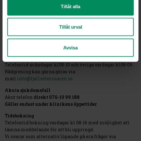
Tillåt alla
Måndag,
Onsdag,
Fredag kl08-16
Tillåt urval
Tisdag, Torsdag kl08-20
Sommaröppet juni-juli
Måndag – Fredag kl 08-16
Avvisa
Veterinär rådfrågning
Telefontid måndagar kl08-10 och övriga vardagar kl08-09
Rådgivning kan gärna göras via
mail
info@fjallveterinaren.se
Akuta sjukdomsfall
Akut telefon
direkt
076-10 99 188
Gäller endast under klinikens öppettider
Tidsbokning
Telefontid bokning vardagar kl 08-16 med möjlighet att
lämna meddelande för att bli uppringd.
Vi svarar som alternativ löpande på era frågor via