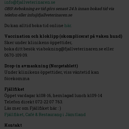
info@fjallveterinaren.se
OBS! Avbokning av tid görs senast 24 h innan bokad tid via
telefon eller info@fjallveterinaren.se
Du kan alltid boka tid online
här
.
Vaccination och kloklipp (okomplicerat på vaken hund)
Sker under klinikens öppettider,
boka ditt besök via bokning@fjallveterinaren.se eller
0670-109 09.
Drop-in avmaskning (Norgetablett)
Under klinikens öppettider, viss väntetid kan
förekomma
Fjällfiket
Öppet vardagar kl08-16, hemlagad lunch kl09-14
Telefon direkt 072-22 07 763.
Läs mer om Fjällfiket här : )
Fjällfiket, Café & Restaurang i Jämtland
Kontakt