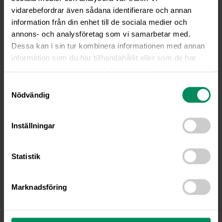
vidarebefordrar även sådana identifierare och annan
Naturligtvis går det bra att njuta av Dagens lunch inkl
dryck och sallad liksom hembakat ”gofika” på plats.
information från din enhet till de sociala medier och
annons- och analysföretag som vi samarbetar med.
Dagens lunch kostar 125kr, inklusive sallad och dryck.
Dessa kan i sin tur kombinera informationen med annan
Hämtluncher kostar från 75kr.
information som du har tillhandahållit eller som de har
Vid köp av 10-kort
ges 20% rabatt.
samlat in när du har använt deras tjänster.
Välkommen in till Fjällfiket, med kunden och hunden i
Samtyckesval
fokus!
Nödvändig
Fjällveter
Inställningar
inären –
Veterinär
Statistik
klinik
och
Friskvård
Marknadsföring
sbutik
Ordinarie
öppettider