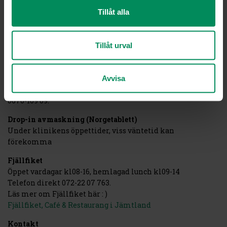
info@fjallveterinaren.se
Tillåt alla
OBS! Avbokning av tid görs senast 24 h innan bokad tid via
telefon eller info@fjallveterinaren.se
Tillåt urval
Du kan alltid boka tid online
här
.
Vaccination och kloklipp (okomplicerat på vaken hund)
Sker under klinikens öppettider,
Avvisa
boka ditt besök via bokning@fjallveterinaren.se eller
0670-109 09.
Drop-in avmaskning (Norgetablett)
Under klinikens öppettider, viss väntetid kan
förekomma
Fjällfiket
Öppet vardagar kl08-16, hemlagad lunch kl09-14
Telefon direkt 072-22 07 763.
Läs mer om Fjällfiket här : )
Fjällfiket, Café & Restaurang i Jämtland
Kontakt