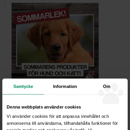
Samtycke
Information
Om
TILLBAKA TILL NYHETER
Denna webbplats använder cookies
Vi använder cookies för att anpassa innehållet och
Fjällveterinären –
annonserna till användarna, tillhandahålla funktioner för
Veterinärklinik och
sociala medier och analysera vår trafik. Vi