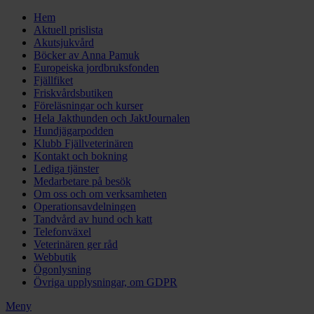
Hem
Aktuell prislista
Akutsjukvård
Böcker av Anna Pamuk
Europeiska jordbruksfonden
Fjällfiket
Friskvårdsbutiken
Föreläsningar och kurser
Hela Jakthunden och JaktJournalen
Hundjägarpodden
Klubb Fjällveterinären
Kontakt och bokning
Lediga tjänster
Medarbetare på besök
Om oss och om verksamheten
Operationsavdelningen
Tandvård av hund och katt
Telefonväxel
Veterinären ger råd
Webbutik
Ögonlysning
Övriga upplysningar, om GDPR
Meny