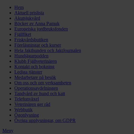
Hem
Aktuell prislista
Akutsjukvård
Böcker av Anna Pamuk
Europeiska jordbruksfonden
Fjällfiket
Friskvårdsbutiken
Föreläsningar och kurser
Hela Jakthunden och JaktJournalen
Hundjägarpodden
Klubb Fjällveterinären
Kontakt och bokning
Lediga tjänster
Medarbetare på besök
Om oss och om verksamheten
Operationsavdelningen
Tandvård av hund och katt
Telefonväxel
Veterinären ger råd
Webbutik
Ögonlysning
Övriga upplysningar, om GDPR
Meny