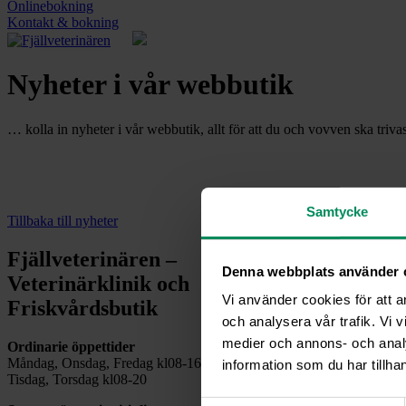
Onlinebokning
Kontakt & bokning
Nyheter i vår webbutik
… kolla in nyheter i vår webbutik, allt för att du och vovven ska trivas 
Samtycke
Tillbaka till nyheter
Fjällveterinären –
Denna webbplats använder 
Veterinärklinik och
Vi använder cookies för att a
Friskvårdsbutik
och analysera vår trafik. Vi v
medier och annons- och anal
Ordinarie öppettider
Måndag, Onsdag, Fredag kl08-16
information som du har tillhan
Tisdag, Torsdag kl08-20