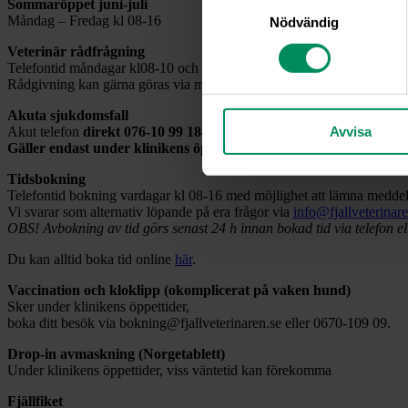
Samtyckesval
Sommaröppet juni-juli
Måndag – Fredag kl 08-16
Nödvändig
Veterinär rådfrågning
Telefontid måndagar kl08-10 och övriga vardagar kl08-09
Rådgivning kan gärna göras via mail
info@fjallveterinaren.se
Akuta sjukdomsfall
Avvisa
Akut telefon
direkt
076-10 99 188
Gäller endast under klinikens öppettider
Tidsbokning
Telefontid bokning vardagar kl 08-16 med möjlighet att lämna meddela
Vi svarar som alternativ löpande på era frågor via
info@fjallveterinar
OBS! Avbokning av tid görs senast 24 h innan bokad tid via telefon el
Du kan alltid boka tid online
här
.
Vaccination och kloklipp (okomplicerat på vaken hund)
Sker under klinikens öppettider,
boka ditt besök via bokning@fjallveterinaren.se eller 0670-109 09.
Drop-in avmaskning (Norgetablett)
Under klinikens öppettider, viss väntetid kan förekomma
Fjällfiket