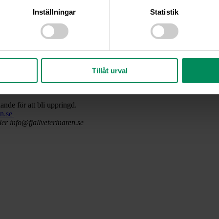
Inställningar
Statistik
Tillåt urval
nde för att bli uppringd.
en.se
ler info@fjallveterinaren.se