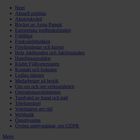
Hem
Aktuell prislista
Akutsjukvård
Böcker av Anna Pamuk
Europeiska jordbruksfonden
Fjällfiket
Friskvårdsbutiken
Föreläsningar och kurser
Hela Jakthunden och JaktJournalen
Hundjägarpodden
Klubb Fjällveterinären
Kontakt och bokning
Lediga tjänster
Medarbetare på besök
Om oss och om verksamheten
Operationsavdelningen
Tandvård av hund och katt
Telefonväxel
Veterinären ger råd
Webbutik
Ögonlysning
Övriga upplysningar, om GDPR
Meny