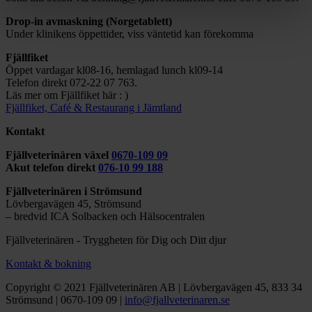
Drop-in avmaskning (Norgetablett)
Under klinikens öppettider, viss väntetid kan förekomma
Fjällfiket
Öppet vardagar kl08-16, hemlagad lunch kl09-14
Telefon direkt 072-22 07 763.
Läs mer om Fjällfiket här : )
Fjällfiket, Café & Restaurang i Jämtland
Kontakt
Fjällveterinären växel
0670-109 09
Akut telefon direkt
076-10 99 188
Fjällveterinären i Strömsund
Lövbergavägen 45, Strömsund
– bredvid ICA Solbacken och Hälsocentralen
Fjällveterinären - Tryggheten för Dig och Ditt djur
Kontakt & bokning
Copyright © 2021 Fjällveterinären AB | Lövbergavägen 45, 833 34
Strömsund | 0670-109 09 |
info@fjallveterinaren.se