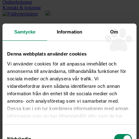
Onlinebokning
Kontakt & bokning
Mindre energibehov?
Samtycke
Information
Om
Snön ligger i luften och många av våra jakthundar blir nu mindre
aktiva och behöver ett lägre energiintag. Vi erbjuder därför Royal
Denna webbplats använder cookies
Adult Large Dog 14 kg till ett kanonpris 400 kr (ord 573 kr) hela
november.
Vi använder cookies för att anpassa innehållet och
annonserna till användarna, tillhandahålla funktioner för
sociala medier och analysera vår trafik. Vi
vidarebefordrar även sådana identifierare och annan
Tillbaka till nyheter
information från din enhet till de sociala medier och
Fjällveterinären –
annons- och analysföretag som vi samarbetar med.
Veterinärklinik och
Dessa kan i sin tur kombinera informationen med annan
Friskvårdsbutik
information som du har tillhandahållit eller som de har
samlat in när du har använt deras tjänster.
Ordinarie öppettider
Samtyckesval
Måndag, Onsdag, Fredag kl08-16
Nödvändig