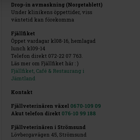
Drop-in avmaskning (Norgetablett)
Under klinikens öppettider, viss
väntetid kan förekomma
Fjällfiket
Öppet vardagar kl08-16, hemlagad
lunch kl09-14
Telefon direkt 072-22 07 763.
Läs mer om Fjällfiket här : )
Fjällfiket, Café & Restaurang i
Jämtland
Kontakt
Fjällveterinären växel
0670-109 09
Akut telefon direkt
076-10 99 188
Fjällveterinären i Strömsund
Lövbergavägen 45, Strömsund