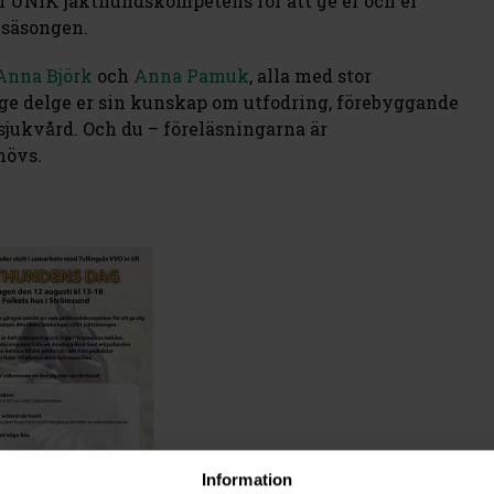
en UNIK jakthundskompetens för att ge er och er
tsäsongen.
Anna Björk
och
Anna Pamuk
, alla med stor
ge delge er sin kunskap om utfodring, förebyggande
sjukvård. Och du – föreläsningarna är
hövs.
Information