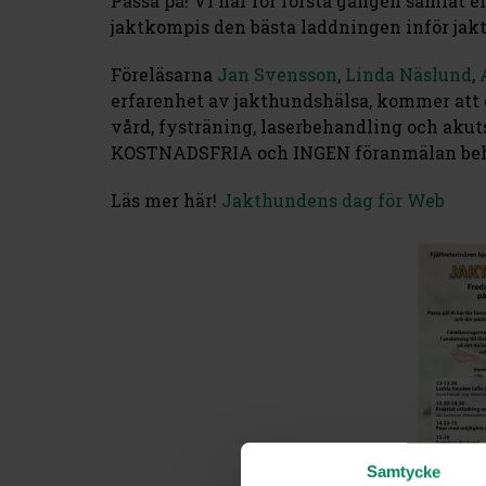
Passa på! Vi har för första gången samlat 
jaktkompis den bästa laddningen inför jak
Föreläsarna
Jan Svensson
,
Linda Näslund
,
erfarenhet av jakthundshälsa, kommer att 
vård, fysträning, laserbehandling och akut
KOSTNADSFRIA och INGEN föranmälan be
Läs mer här!
Jakthundens dag för Web
Samtycke