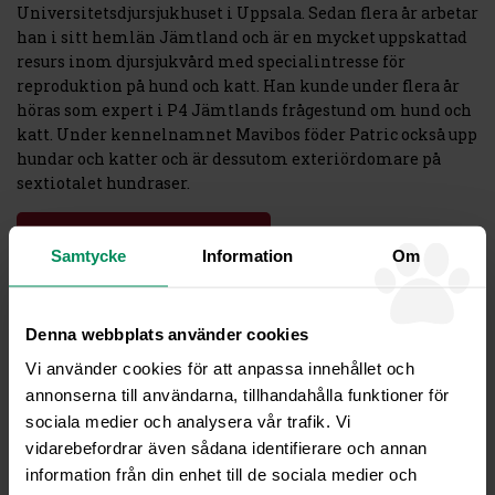
Universitetsdjursjukhuset i Uppsala. Sedan flera år arbetar
han i sitt hemlän Jämtland och är en mycket uppskattad
resurs inom djursjukvård med specialintresse för
reproduktion på hund och katt. Han kunde under flera år
höras som expert i P4 Jämtlands frågestund om hund och
katt. Under kennelnamnet Mavibos föder Patric också upp
hundar och katter och är dessutom exteriördomare på
sextiotalet hundraser.
TILLBAKA TILL NYHETER
Samtycke
Information
Om
Fjällveterinären –
Denna webbplats använder cookies
Veterinärklinik och
Friskvårdsbutik
Vi använder cookies för att anpassa innehållet och
annonserna till användarna, tillhandahålla funktioner för
Ordinarie öppettider
sociala medier och analysera vår trafik. Vi
Måndag, Onsdag, Fredag kl08-16
vidarebefordrar även sådana identifierare och annan
Tisdag, Torsdag kl08-20
information från din enhet till de sociala medier och
Sommaröppet juni-juli