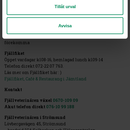
Sker under klinikens öppettider,
Tillåt urval
boka ditt besök via bokning@fjallveterinaren.se eller
0670-109 09.
Avvisa
Drop-in avmaskning (Norgetablett)
Under klinikens öppettider, viss väntetid kan
förekomma
Fjällfiket
Öppet vardagar kl08-16, hemlagad lunch kl09-14
Telefon direkt 072-22 07 763.
Läs mer om Fjällfiket här : )
Fjällfiket, Café & Restaurang i Jämtland
Kontakt
Fjällveterinären växel
0670-109 09
Akut telefon direkt
076-10 99 188
Fjällveterinären i Strömsund
Lövbergavägen 45, Strömsund