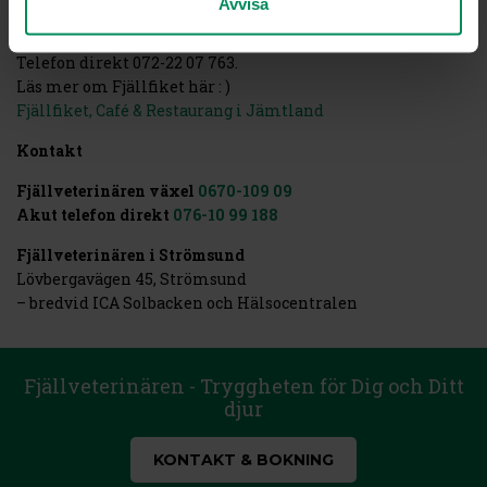
Avvisa
Fjällfiket
Öppet vardagar kl08-16, hemlagad lunch kl09-14
Telefon direkt 072-22 07 763.
Läs mer om Fjällfiket här : )
Fjällfiket, Café & Restaurang i Jämtland
Kontakt
Fjällveterinären växel
0670-109 09
Akut telefon direkt
076-10 99 188
Fjällveterinären i Strömsund
Lövbergavägen 45, Strömsund
– bredvid ICA Solbacken och Hälsocentralen
Fjällveterinären - Tryggheten för Dig och Ditt
djur
KONTAKT & BOKNING