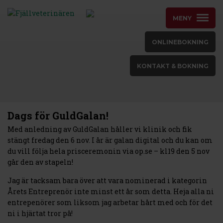
MENY
ONLINEBOKNING
KONTAKT & BOKNING
Dags för GuldGalan!
Med anledning av GuldGalan håller vi klinik och fik
stängt fredag den 6 nov. I år är galan digital och du kan om
du vill följa hela prisceremonin via op.se – kl19 den 5 nov
går den av stapeln!
Jag är tacksam bara över att vara nominerad i kategorin
Årets Entreprenör inte minst ett år som detta. Heja alla ni
entrepenörer som liksom jag arbetar hårt med och för det
ni i hjärtat tror på!