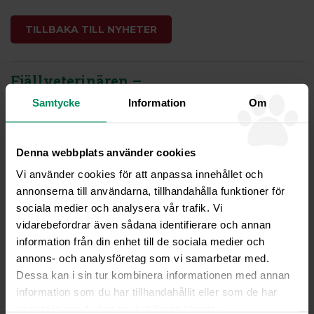
TILLBAKA TILL NYHETER
Fjällveterinären –
Veterinärklinik och
Samtycke
Information
Om
Friskvårdsbutik
Ordinarie öppettider
Måndag, Onsdag, Fredag kl08-16
Denna webbplats använder cookies
Tisdag, Torsdag kl08-20
Vi använder cookies för att anpassa innehållet och
annonserna till användarna, tillhandahålla funktioner för
Sommaröppet juni-juli
sociala medier och analysera vår trafik. Vi
Måndag – Fredag kl 08-16
vidarebefordrar även sådana identifierare och annan
Veterinär rådfrågning
information från din enhet till de sociala medier och
Telefontid måndagar kl08-10 och övriga vardagar kl08-09
annons- och analysföretag som vi samarbetar med.
Rådgivning kan gärna göras via
Dessa kan i sin tur kombinera informationen med annan
mail
info@fjallveterinaren.se
information som du har tillhandahållit eller som de har
Akuta sjukdomsfall
samlat in när du har använt deras tjänster.