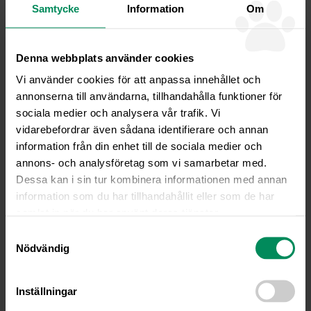
Sommaröppet juni-juli
Samtycke
Information
Om
Måndag – Fredag kl 08-16
Veterinär rådfrågning
Denna webbplats använder cookies
Telefontid måndagar kl08-10 och övriga vardagar kl08-09
Rådgivning kan gärna göras via
Vi använder cookies för att anpassa innehållet och
mail
info@fjallveterinaren.se
annonserna till användarna, tillhandahålla funktioner för
sociala medier och analysera vår trafik. Vi
Akuta sjukdomsfall
vidarebefordrar även sådana identifierare och annan
Akut telefon
direkt
076-10 99 188
information från din enhet till de sociala medier och
Gäller endast under klinikens öppettider
annons- och analysföretag som vi samarbetar med.
Tidsbokning
Dessa kan i sin tur kombinera informationen med annan
Telefontid bokning vardagar kl 08-16 med möjlighet att
information som du har tillhandahållit eller som de har
lämna meddelande för att bli uppringd.
samlat in när du har använt deras tjänster.
Vi svarar som alternativ löpande på era frågor via
Samtyckesval
info@fjallveterinaren.se
Nödvändig
OBS! Avbokning av tid görs senast 24 h innan bokad tid via
telefon eller info@fjallveterinaren.se
Inställningar
Du kan alltid boka tid online
här
.