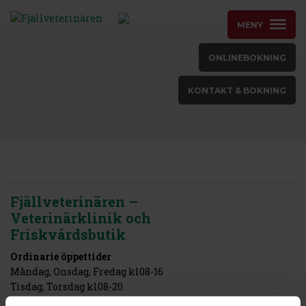
MENY
ONLINEBOKNING
KONTAKT & BOKNING
Fjällveterinären –
Veterinärklinik och
Friskvårdsbutik
Ordinarie öppettider
Måndag, Onsdag, Fredag kl08-16
Tisdag, Torsdag kl08-20