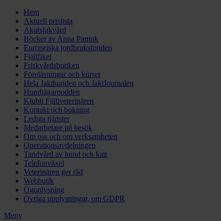
Hem
Aktuell prislista
Akutsjukvård
Böcker av Anna Pamuk
Europeiska jordbruksfonden
Fjällfiket
Friskvårdsbutiken
Föreläsningar och kurser
Hela Jakthunden och JaktJournalen
Hundjägarpodden
Klubb Fjällveterinären
Kontakt och bokning
Lediga tjänster
Medarbetare på besök
Om oss och om verksamheten
Operationsavdelningen
Tandvård av hund och katt
Telefonväxel
Veterinären ger råd
Webbutik
Ögonlysning
Övriga upplysningar, om GDPR
Meny