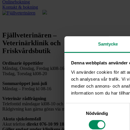
Onlinebokning
Kontakt & bokning
Fjällveterinären –
Veterinärklinik och
Samtycke
Friskvårdsbutik
Denna webbplats använder 
Ordinarie öppettider
Måndag, Onsdag, Fredag kl08-16
Vi använder cookies för att a
Tisdag, Torsdag kl08-20
och analysera vår trafik. Vi v
Sommaröppet juni-juli
medier och annons- och anal
Måndag – Fredag kl 08-16
information som du har tillhan
Veterinär rådfrågning
Telefontid måndagar kl08-10 och övriga vardagar kl08-09
Samtyckesval
Rådgivning kan gärna göras via mail
info@fjallveterinaren.se
Nödvändig
Akuta sjukdomsfall
Akut telefon
direkt
076-10 99 188
Gäller endast under klinikens öppettider