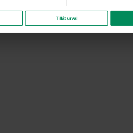
nde för att bli uppringd.
Tillåt urval
en.se
ler info@fjallveterinaren.se