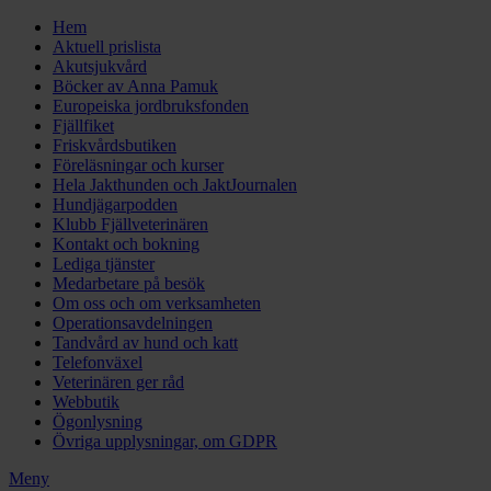
Hem
Aktuell prislista
Akutsjukvård
Böcker av Anna Pamuk
Europeiska jordbruksfonden
Fjällfiket
Friskvårdsbutiken
Föreläsningar och kurser
Hela Jakthunden och JaktJournalen
Hundjägarpodden
Klubb Fjällveterinären
Kontakt och bokning
Lediga tjänster
Medarbetare på besök
Om oss och om verksamheten
Operationsavdelningen
Tandvård av hund och katt
Telefonväxel
Veterinären ger råd
Webbutik
Ögonlysning
Övriga upplysningar, om GDPR
Meny