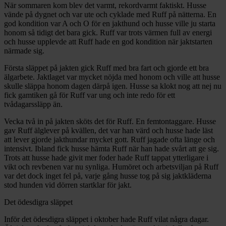
När sommaren kom blev det varmt, rekordvarmt faktiskt. Husse
vände på dygnet och var ute och cyklade med Ruff på nätterna. En
god kondition var A och O för en jakthund och husse ville ju starta
honom så tidigt det bara gick. Ruff var trots värmen full av energi
och husse upplevde att Ruff hade en god kondition när jaktstarten
närmade sig.
Första släppet på jakten gick Ruff med bra fart och gjorde ett bra
älgarbete. Jaktlaget var mycket nöjda med honom och ville att husse
skulle släppa honom dagen därpå igen. Husse sa klokt nog att nej nu
fick gamtiken gå för Ruff var ung och inte redo för ett
tvådagarssläpp än.
Vecka två in på jakten sköts det för Ruff. En femtontaggare. Husse
gav Ruff älglever på kvällen, det var han värd och husse hade läst
att lever gjorde jakthundar mycket gott. Ruff jagade ofta länge och
intensivt. Ibland fick husse hämta Ruff när han hade svårt att ge sig.
Trots att husse hade givit mer foder hade Ruff tappat ytterligare i
vikt och revbenen var nu synliga. Humöret och arbetsviljan på Ruff
var det dock inget fel på, varje gång husse tog på sig jaktkläderna
stod hunden vid dörren startklar för jakt.
Det ödesdigra släppet
Inför det ödesdigra släppet i oktober hade Ruff vilat några dagar.