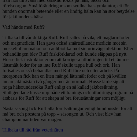
från nos till svans med särskild fokus på hals, tassar och
rörelseorgan. Små förändringar som svullna halslymknutor, ett för
hunden onormalt beteende eller en lindrig hälta kan ha stor betydelse
för jakthundens hälsa.
Vad hände med Ruff?
Tillbaka till vår duktiga Ruff. Ruff sattes på vila, ett magtarmfoder
och magmedicin. Han gavs också smärtstillande medicin mot sin
muskelinflammation och antibiotika mot sin urinvägsinfektion. Efter
behandlingen blev Ruff friskförklarad och kunde släppas på nytt.
Husse fick instruktioner om att korrigera utfodringen till ett än mer
lättsmält foder för att inte Ruff skulle tappa hull och ork. Han
fortsattes också behandlas med Ruff före och efter arbete. På
morgonen fick han en liten mängd lättsmält foder och på kvällen
innan jakt nästan två gånger mer än normalt. Husse lärde sig att
noga hälsoundersöka Ruff enligt en så kallad jaktbesiktning.
Slutligen lade husse upp både ett tränings och utfodringsprogram på
årsbasis för Ruff för att skapa så bra förutsättningar som möjligt.
Nästa säsong fick Ruff alla förutsättningar enligt hundpusslet för att
må bra och prestera på topp – säsongen ut. Och visst blev han
champion när tiden var mogen.
Tillbaka till råd från veterinären