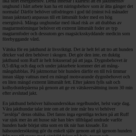
lika stort energibehov. Detta innebär i klartext att en jaktintensiv
unghund i hårt arbete kan ha ett näringsbehov som är åtta gånger det
normala! Därför behöver utfodringen i god tid (minst två månader
innan jaktstart) anpassas till ett lättsmält foder med en hög
energinivå. Många unghundar med ökad risk av att drabbas av
magtarmstörningar behöver ett extremt lättsmält foder av typ
magtarmfoder och dessutom ges magsäcksskyddande medicin som
förebyggande vård.
Vätska för en jakthund är livsviktigt. Det är helt fel att tro att hunden
dricker vad den behöver i skogen. Det gör den inte, en duktig
jakthund som Ruff är helt fokuserad på att jaga. Dygnsbehovet är
0,5 dl/kg och dag och under jaktarbete kommer det att mång-
mångdubblas. På jaktmornar bör hunden därför en till två timmar
innan släpp vattnas med en mängd motsvarande dygnsbehovet och
en liten mängd extremt lättsmält fett. Efter jakten fylls salt och
kolhydratdepåerna på genom att ge en vätskeersättning inom 30 min
efter avslutad jakt.
En jakthund behöver hälsoundersökas regelbundet, helst varje dag.
Våra jakthundar talar inte om att de inte mår bra vi behöver
”avslöja” deras ohälsa. Det fanns inga egentliga tecken på att Ruff
var sjuk mer än att husse när han blev tillfrågad undrade varför
hunden hade börjat sitta som en tik när han kissade. En
hälsoundersökning gör du enkelt själv genom att gå igenom hunden