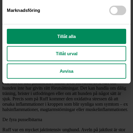
Ruffs fall är vanligt och lärorikt
Marknadsföring
Ruffs fall är ett ganska vanligt fall under jaktsäsongen. Det finns
många unghundar där ute med stor arbetsvilja och kapacitet som
”går emot sig själva”. Hos våra unghundar är det därför extra viktigt
att alla delar i det så kallade hundpusslet finns – avel, träning,
utfodring och hälsa. Om en bit fallerar kommer hunden att kunna
Tillåt alla
drabbas av allvarliga problem. Det gäller att som ägare till en duktig
jakthund förbereda den väl för att förhindra sjukdom och skada. En
sådan hund tänker inte på sig själv – det får vi göra åt den. Bara för
Tillåt urval
att en hund jagar betyder inte att den mår bra.
I en hund som jagar uppstår naturligt en oxidativ stress som orsakar
Avvisa
inflammationer i kroppen. Kroppens känsligaste organ är
magtarmkanalen. Den oxidativa stressen är högre hos en unghund
och hos en mer jaktintensiv hund. Den förvärras avsevärt om
hunden inte har givits rätt förutsättningar. Det kan handla om dålig
träning, brister i utfodringen eller om att hunden på något sätt är
sjuk. Precis som på Ruff kommer den oxidativa stressen då att
orsaka inflammationer i kroppen som blir synliga som symtom – ex
halsinflammationer, magtarmstörningar eller muskelinflammationer.
De fyra pusselbitarna
Ruff var en mycket jaktintensiv unghund. Aveln på jaktlust är stor