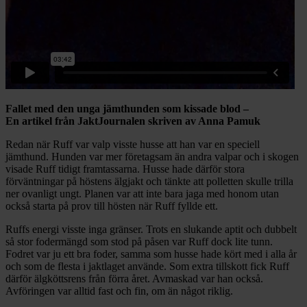
Fallet med den unga jämthunden som kissade blod –
En artikel från JaktJournalen skriven av Anna Pamuk
Redan när Ruff var valp visste husse att han var en speciell
jämthund. Hunden var mer företagsam än andra valpar och i skogen
visade Ruff tidigt framtassarna. Husse hade därför stora
förväntningar på höstens älgjakt och tänkte att polletten skulle trilla
ner ovanligt ungt. Planen var att inte bara jaga med honom utan
också starta på prov till hösten när Ruff fyllde ett.
Ruffs energi visste inga gränser. Trots en slukande aptit och dubbelt
så stor fodermängd som stod på påsen var Ruff dock lite tunn.
Fodret var ju ett bra foder, samma som husse hade kört med i alla år
och som de flesta i jaktlaget använde. Som extra tillskott fick Ruff
därför älgköttsrens från förra året. Avmaskad var han också.
Avföringen var alltid fast och fin, om än något riklig.