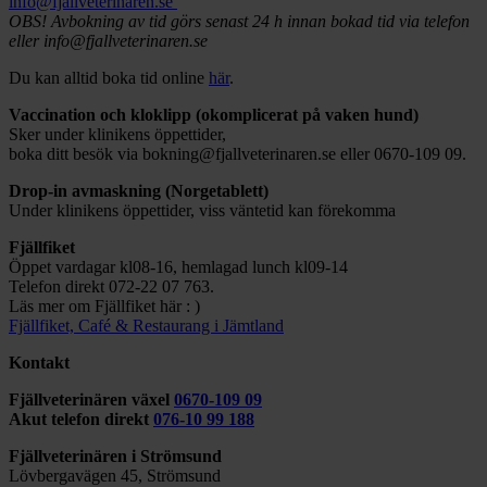
info@fjallveterinaren.se
OBS! Avbokning av tid görs senast 24 h innan bokad tid via telefon
eller info@fjallveterinaren.se
Du kan alltid boka tid online
här
.
Vaccination och kloklipp (okomplicerat på vaken hund)
Sker under klinikens öppettider,
boka ditt besök via bokning@fjallveterinaren.se eller 0670-109 09.
Drop-in avmaskning (Norgetablett)
Under klinikens öppettider, viss väntetid kan förekomma
Fjällfiket
Öppet vardagar kl08-16, hemlagad lunch kl09-14
Telefon direkt 072-22 07 763.
Läs mer om Fjällfiket här : )
Fjällfiket, Café & Restaurang i Jämtland
Kontakt
Fjällveterinären växel
0670-109 09
Akut telefon direkt
076-10 99 188
Fjällveterinären i Strömsund
Lövbergavägen 45, Strömsund