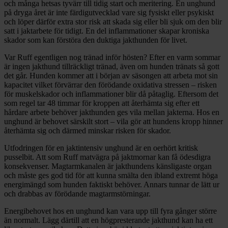
och många hetsas tyvärr till tidig start och meritering. En unghund
på dryga året är inte färdigutvecklad vare sig fysiskt eller psykiskt
och löper därför extra stor risk att skada sig eller bli sjuk om den blir
satt i jaktarbete för tidigt. En del inflammationer skapar kroniska
skador som kan förstöra den duktiga jakthunden för livet.
Var Ruff egentligen nog tränad inför hösten? Efter en varm sommar
är ingen jakthund tillräckligt tränad, även om hunden tränats så gott
det går. Hunden kommer att i början av säsongen att arbeta mot sin
kapacitet vilket förvärrar den förödande oxidativa stressen – risken
för muskelskador och inflammationer blir då påtaglig. Eftersom det
som regel tar 48 timmar för kroppen att återhämta sig efter ett
hårdare arbete behöver jakthunden ges vila mellan jakterna. Hos en
unghund är behovet särskilt stort – vila gör att hundens kropp hinner
återhämta sig och därmed minskar risken för skador.
Utfodringen för en jaktintensiv unghund är en oerhört kritisk
pusselbit. Att som Ruff matvägra på jaktmornar kan få ödesdigra
konsekvenser. Magtarmkanalen är jakthundens känsligaste organ
och måste ges god tid för att kunna smälta den ibland extremt höga
energimängd som hunden faktiskt behöver. Annars tunnar de lätt ur
och drabbas av förödande magtarmstörningar.
Energibehovet hos en unghund kan vara upp till fyra gånger större
än normalt. Lägg därtill att en högpresterande jakthund kan ha ett