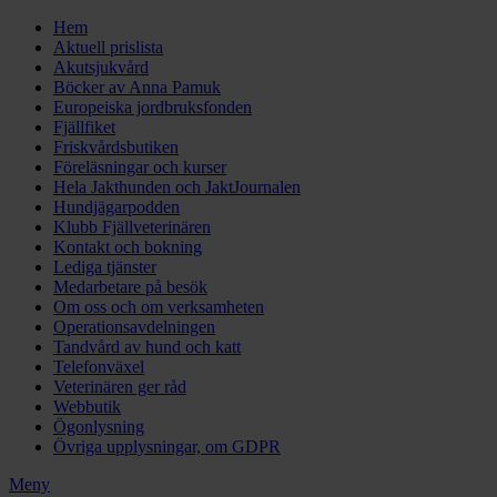
Hem
Aktuell prislista
Akutsjukvård
Böcker av Anna Pamuk
Europeiska jordbruksfonden
Fjällfiket
Friskvårdsbutiken
Föreläsningar och kurser
Hela Jakthunden och JaktJournalen
Hundjägarpodden
Klubb Fjällveterinären
Kontakt och bokning
Lediga tjänster
Medarbetare på besök
Om oss och om verksamheten
Operationsavdelningen
Tandvård av hund och katt
Telefonväxel
Veterinären ger råd
Webbutik
Ögonlysning
Övriga upplysningar, om GDPR
Meny