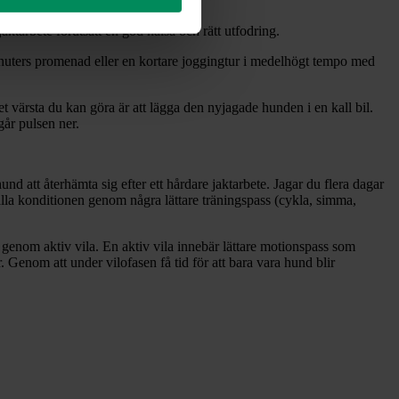
aktarbete förutsatt en god hälsa och rätt utfodring.
nuters promenad eller en kortare joggingtur i medelhögt tempo med
t värsta du kan göra är att lägga den nyjagade hunden i en kall bil.
år pulsen ner.
und att återhämta sig efter ett hårdare jaktarbete. Jagar du flera dagar
ålla konditionen genom några lättare träningspass (cykla, simma,
 genom aktiv vila. En aktiv vila innebär lättare motionspass som
Genom att under vilofasen få tid för att bara vara hund blir