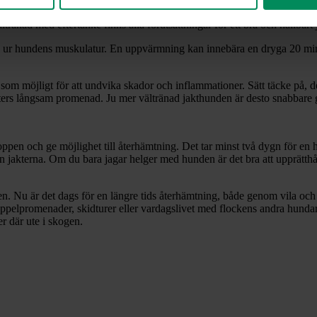
ränad med eftertanke finns alla förutsättningar för ett bra och hållbart j
ärma ur hundens muskulatur. En uppvärmning kan innebära en dryga 20 mi
som möjligt för att undvika skador och inflammationer. Sätt täcke på, de
rs långsam promenad. Ju mer vältränad jakthunden är desto snabbare g
roppen och ge möjlighet till återhämtning. Det tar minst två dygn för en h
n jakterna. Om du bara jagar helger med hunden är det bra att upprätth
sen. Nu är det dags för en längre tids återhämtning, både genom vila och
pelpromenader, skidturer eller vardagslivet med flockens andra hundar. 
r där ute i skogen.