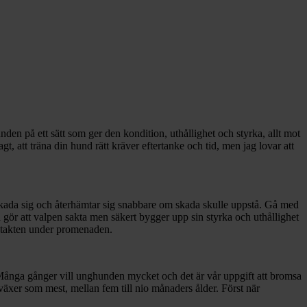
unden på ett sätt som ger den kondition, uthållighet och styrka, allt mot
t, att träna din hund rätt kräver eftertanke och tid, men jag lovar att
e skada sig och återhämtar sig snabbare om skada skulle uppstå. Gå med
gör att valpen sakta men säkert bygger upp sin styrka och uthållighet
ma takten under promenaden.
. Många gånger vill unghunden mycket och det är vår uppgift att bromsa
 växer som mest, mellan fem till nio månaders ålder. Först när