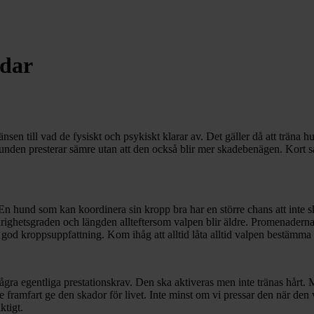
ndar
nsen till vad de fysiskt och psykiskt klarar av. Det gäller då att träna h
hunden presterar sämre utan att den också blir mer skadebenägen. Kort sag
tt. En hund som kan koordinera sin kropp bra har en större chans att int
righetsgraden och längden allteftersom valpen blir äldre. Promenaderna 
en god kroppsuppfattning. Kom ihåg att alltid låta alltid valpen bestäm
ågra egentliga prestationskrav. Den ska aktiveras men inte tränas hårt
de framfart ge den skador för livet. Inte minst om vi pressar den när den
ktigt.