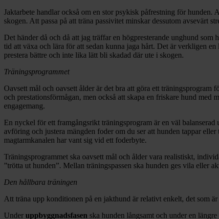
Jaktarbete handlar också om en stor psykisk påfrestning för hunden.
skogen. Att passa på att träna passivitet minskar dessutom avsevärt st
Det händer då och då att jag träffar en högpresterande unghund som har
tid att växa och lära för att sedan kunna jaga hårt. Det är verkligen e
prestera bättre och inte lika lätt bli skadad där ute i skogen.
Träningsprogrammet
Oavsett mål och oavsett ålder är det bra att göra ett träningsprogram f
och prestationsförmågan, men också att skapa en friskare hund med min
engagemang.
En nyckel för ett framgångsrikt träningsprogram är en väl balanserad 
avföring och justera mängden foder om du ser att hunden tappar eller tar
magtarmkanalen har vant sig vid ett foderbyte.
Träningsprogrammet ska oavsett mål och ålder vara realistiskt, individa
”trötta ut hunden”. Mellan träningspassen ska hunden ges vila eller a
Den hållbara träningen
Att träna upp konditionen på en jakthund är relativt enkelt, det som är s
Under
uppbyggnadsfasen
ska hunden långsamt och under en längre ti