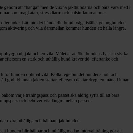
ende genom att ”hänga” med de vuxna jakthundarna och bara vara med i
kdomar som magkatarr, stressdiarré och halsinflammationer.
 eftertanke. Låt inte det hända din hund, våga istället ge unghunden
 lagom aktivering och vila däremellan kommer hunden att hålla längre,
 uppbyggnad, jakt och en vila. Målet är att öka hundens fysiska styrka
 eftersom en stark och uthållig hund kräver tid, eftertanke och
och för hunden optimal vikt. Kolla regelbundet hundens hull och
på i god tid innan jakten startar, eftersom det tar drygt en månad innan
bakom varje träningspass och passet ska aldrig syfta till att bara
äningspass och behöver vila längre mellan passen.
n där extra uthålliga och hållbara jakthunden.
tt hunden blir hållbar och uthållig medan intervallträning gör att