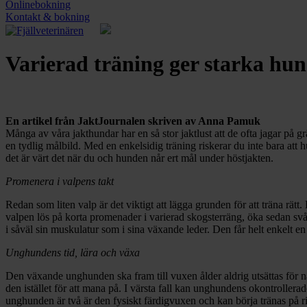
Onlinebokning
Kontakt & bokning
Varierad träning ger starka hu
En artikel från JaktJournalen skriven av Anna Pamuk
Många av våra jakthundar har en så stor jaktlust att de ofta jagar på grä
en tydlig målbild. Med en enkelsidig träning riskerar du inte bara att 
det är värt det när du och hunden når ert mål under höstjakten.
Promenera i valpens takt
Redan som liten valp är det viktigt att lägga grunden för att träna rä
valpen lös på korta promenader i varierad skogsterräng, öka sedan svå
i såväl sin muskulatur som i sina växande leder. Den får helt enkelt 
Unghundens tid, lära och växa
Den växande unghunden ska fram till vuxen ålder aldrig utsättas för n
den istället för att mana på. I värsta fall kan unghundens okontrollera
unghunden är två är den fysiskt färdigvuxen och kan börja tränas på ri