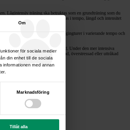
ngen. Lågintensiv träning ska betraktas som en grundträning som du
. Genom att träningen gradvis stegras i tempo, längd och intensitet
Om
 toppfart och styrka. Cykling och joggingturer i varierande tempo och
en ska ha i jaktarbetet.
änja sig vid ett nytt och ökat motstånd. Under den mer intensiva
funktioner för sociala medier
Tänk på att kapaciteten hos en uttröttad, överstressad eller uttråkad
n din enhet till de sociala
ra informationen med annan
er.
Marknadsföring
Tillåt alla