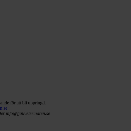
nde för att bli uppringd.
en.se
ler info@fjallveterinaren.se