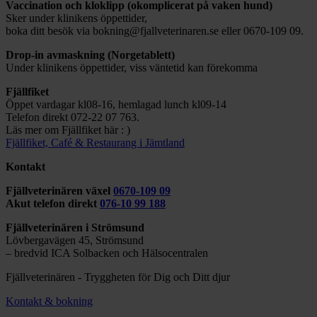
Vaccination och kloklipp (okomplicerat på vaken hund)
Sker under klinikens öppettider,
boka ditt besök via bokning@fjallveterinaren.se eller 0670-109 09.
Drop-in avmaskning (Norgetablett)
Under klinikens öppettider, viss väntetid kan förekomma
Fjällfiket
Öppet vardagar kl08-16, hemlagad lunch kl09-14
Telefon direkt 072-22 07 763.
Läs mer om Fjällfiket här : )
Fjällfiket, Café & Restaurang i Jämtland
Kontakt
Fjällveterinären växel
0670-109 09
Akut telefon direkt
076-10 99 188
Fjällveterinären i Strömsund
Lövbergavägen 45, Strömsund
– bredvid ICA Solbacken och Hälsocentralen
Fjällveterinären - Tryggheten för Dig och Ditt djur
Kontakt & bokning