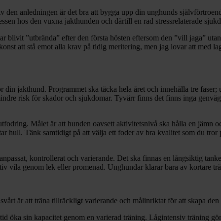
 Av den anledningen är det bra att bygga upp din unghunds självförtro
ressen hos den vuxna jakthunden och därtill en rad stressrelaterade sju
 blivit ”utbrända” efter den första hösten eftersom den ”vill jaga” utan
n konst att stå emot alla krav på tidig meritering, men jag lovar att med
ör din jakthund. Programmet ska täcka hela året och innehålla tre faser;
dre risk för skador och sjukdomar. Tyvärr finns det finns inga genvägar
utfodring. Målet är att hunden oavsett aktivitetsnivå ska hålla en jämn 
 hull. Tänk samtidigt på att välja ett foder av bra kvalitet som du tror 
npassat, kontrollerat och varierande. Det ska finnas en långsiktig tanke 
ktiv vila genom lek eller promenad. Unghundar klarar bara av kortare tr
vårt är att träna tillräckligt varierande och målinriktat för att skapa de
d öka sin kapacitet genom en varierad träning. Lågintensiv träning gör a