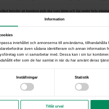
, vilket betyder att hundens puls ska vara jämn och låg under hela träni
gt tempo, simning och långa promenader är exempel på lågintensiv träning
Information
 träning. Genom att träna med intervall ökar du hundens syreupptagning,
ftar kort till att skapa den kapacitetsnivå som du förväntar dig att hund
cookies
ngens motstånd. Kom ihåg att det tar fyra veckor för hundens kropp att v
npassa innehållet och annonserna till användarna, tillhandahålla 
, tid för roliga aktiviteter och tid att stressa av mellan träningspassen. 
idarebefordrar även sådana identifierare och annan information frå
ysföretag som vi samarbetar med. Dessa kan i sin tur kombine
dahållit eller som de har samlat in när du har använt deras tjänst
ona tassar och leder
ndens kropp
ndens leder och ligament
Inställningar
Statistik
ch förbättrar koordinationen
romenera den sedan nerför
 sele på hunden
lastning och med olika fart
 på god passform
ar uppskattar
Tillåt urval