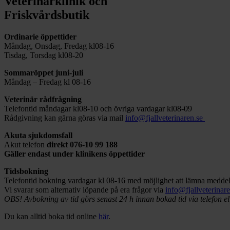
Veterinärklinik och
Friskvårdsbutik
Ordinarie öppettider
Måndag, Onsdag, Fredag kl08-16
Tisdag, Torsdag kl08-20
Sommaröppet juni-juli
Måndag – Fredag kl 08-16
Veterinär rådfrågning
Telefontid måndagar kl08-10 och övriga vardagar kl08-09
Rådgivning kan gärna göras via mail
info@fjallveterinaren.se
Akuta sjukdomsfall
Akut telefon
direkt
076-10 99 188
Gäller endast under klinikens öppettider
Tidsbokning
Telefontid bokning vardagar kl 08-16 med möjlighet att lämna meddela
Vi svarar som alternativ löpande på era frågor via
info@fjallveterinar
OBS! Avbokning av tid görs senast 24 h innan bokad tid via telefon el
Du kan alltid boka tid online
här
.