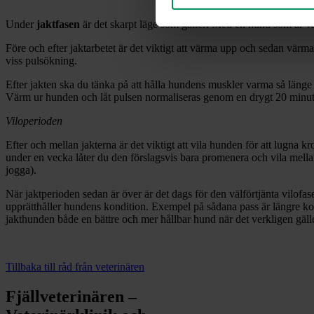
Under
jaktfasen
är det skarpt läge som gäller
.
Med en hund som är vält
Före och efter jaktarbetet är det viktigt att värma upp och sedan v
viss pulsökning.
Efter jakten ska du tänka på att hålla hundens muskler varma så länge 
Värm ur hunden och låt pulsen normaliseras genom en drygt 20 minute
Viloperioden
Efter och mellan jakterna är det viktigt att vila hunden för att lugna k
under en vecka låter du den förslagsvis bara promenera och vila mella
jogga).
När jaktperioden sedan är över är det dags för den välförtjänta vilofa
upprätthåller hundens kondition. Exempel på sådana pass är längre kop
jakthunden både en bättre och mer hållbar hund när det verkligen gälle
Tillbaka till råd från veterinären
Fjällveterinären –