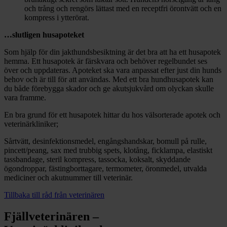
och trång och rengörs lättast med en receptfri örontvätt och en
kompress i ytterörat.
…slutligen husapoteket
Som hjälp för din jakthundsbesiktning är det bra att ha ett husapotek
hemma. Ett husapotek är färskvara och behöver regelbundet ses
över och uppdateras. Apoteket ska vara anpassat efter just din hunds
behov och är till för att användas. Med ett bra hundhusapotek kan
du både förebygga skador och ge akutsjukvård om olyckan skulle
vara framme.
En bra grund för ett husapotek hittar du hos välsorterade apotek och
veterinärkliniker;
Sårtvätt, desinfektionsmedel, engångshandskar, bomull på rulle,
pincett/peang, sax med trubbig spets, klotång, ficklampa, elastiskt
tassbandage, steril kompress, tassocka, koksalt, skyddande
ögondroppar, fästingborttagare, termometer, öronmedel, utvalda
mediciner och akutnummer till veterinär.
Tillbaka till råd från veterinären
Fjällveterinären –