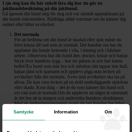
I sju steg kan du här enkelt lära dig hur du gör en
jakthundsbesiktning på din jakthund.
Gå igenom din hund steg för steg och var särskilt uppmärksam på
din hunds riskområden. Rådfråga alltid veterinär om du känner dig
osäker eller hittar avvikelser.
Det normala
För att bedöma om din hund är skadad eller sjuk måste du
först känna till vad som är normalt. Det handlar om hur du
uppfattar din hunds beteende i vila, i träning och i hårdare
arbete. Observera hur din hund äter, dricker, kissar och bajsar.
Stryk över hundens rygg – hur ser pälsen ut och hur känns
hullet?En hund som mår bra och utfodras rätt tappar inte hull,
bajsar jämt och sparsamt och upplevs pigg utan tecken på
avvikelser från det normala. Även små avvikelser ska tas på
allvar. De kan vara tecken på en dold underliggande sjukdom
eller skada. Kom ihåg – det är du som känner din hund och
vet vad som är normalt.Om du upplever att något är onormalt
är det bra att ta tempen och undersöka hundens slemhinnor.
Med en ändtarmstermometer avgör du om hunden har feber –
normalt ligger tempen mellan 37-38 grader. Hundens
Samtycke
Information
Om
slemhinnor ska normalt vara ljusrosa. Missfärgade slemhinnor
är tecken på att hunden troligen lider av en underliggande
sjukdom eller skada som behöver veterinärvård.
Andning och puls