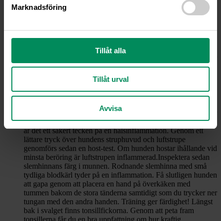
några tecken på inflammation – svullnad, ömhet, värme. Kom
Marknadsföring
ihåg att hälta alltid innebär smärta och behöver vila.
Tassar och klor
Det är viktigt att regelbundet inspektera jakthundens tassar
och klor. Klipp klorna för att undvika smärtsamma klobrott.
Tillåt alla
Spruckna trampdynor eller klor tyder ofta på en felaktig
utfodring eller en sjukdom. Oavsett orsak är omega 3 tillskott /
fiskolja då att rekommendera.De flesta jakthundstassar mår
bra av att vårdas med olika typer av salvor för att öka
Tillåt urval
hållbarheten och minska slitaget.
Svalginspektion 1-2-3-4
Genom att göra en svalginspektion i fyra steg ser du tidigt om
Avvisa
din hund lider av en halsinflammation.Halslymfknutorna hittar
du bakom hundens käkvinklar. Svullna och ömma lymfknutor
är det ett säkert tecken på en halsinflammation. Genom ett
lättare tryck över hundens struphuvud och luftstrupe
genomförs sedan en host-test. Om hunden hostar ihållande vid
minsta beröring är luftstrupen inflammerad.Inspektera sedan
slemhinnans färg i munnen. Rodnande slemhinna med små
tydliga blodkärl tyder på en inflammation. Få slutligen hunden
att gapa genom att placera en hand på överkäken med
tummen bakom de stora tänderna samtidigt som du trycker ner
tungan med den andra handen. Träning ger färdighet! Längst
bak i svalget finns tonsillfickorna. Genom att peta fram
tonsillerna får du en bra uppfattning om hur kraftig