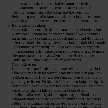
inflammationen är. De flesta halsinflammationer är
multifaktoriella – har många olika orsaker.Tecken på
halsinflammation ska alltid följas upp hos veterinär.
Behandling med antiinflammatorisk medicin och en stunds
vila från jakt är ofta mycket effektiv mot inflammationen.
Känn igenom buken
Spreta händerna och för de mot varandra över hundens buk.
Kläm sedan igenom buken med en hand på var sida buken.
En normal buk ska kännas mjuk och inte ömma.I den främre
delen av buken finns mage, lever och bukspottkörtel. Centralt
ligger tunntarmar och mjälte. I den övre delen mot ryggen
ligger njurarna. I den bakre delen av buken ändtarm, livmoder
eller prostata och urinblåsa. Om hunden visar smärta eller
känns spänd i buken ska du rådfråga veterinär.
Ögon och öron
Jakthundens ögon är ofta utsatta, oavsett jaktform. Lys in i
båda ögonen för att inspektera ögats utseende och pupillens
reaktion mot ljus. Hos våra äldre hundar syns ofta en ofarlig
grumling av linsen. Ett ökat tårflöde eller ett knipande öga är
tecken på en ögonskada som behöver undersökas. Med fördel
kan en ögonskada i fält rengöras med koksalt och
lokalbehandlas med skyddande ögondroppar.Hundar med
hängöron drabbas lättare av öroninflammationer. Tecken på
detta är ett rodnande och ömmande öra ofta med ett synligt
brunaktigt sekret som luktar sött. Hundens hörselgång är lång