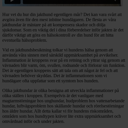
Hur vet du hur din jakthund egentligen mår? Det kan vara svårt att
avgöra även för den mest inbitne hundägaren. De flesta av våra
jakthundar är mästare på att kompensera skador och dölja
sjukdomar. Som en viktig del i dina förberedelser inför jakten är det
därför viktigt att göra en hälsokontroll av din hund för att hitta
eventuella hälsoproblem.
Vid en jakthundsbesiktning tolkar vi hundens hälsa genom att
använda våra sinnen med särskild uppmärksamhet på avvikelser.
Inflammation är kroppens svar på en retning och yttrar sig genom att
vävnaden blir varm, öm, svullen, rodnande och förlorar sin funktion.
Det är egentligen kroppens sätt att tala om att något är fel och att
vävnaden behöver skyddas. Det är inflammationen som vi
hundägare ofta uppfattar som ett symtom hos hunden.
Olika jakthundar är olika benägna att utveckla inflammationer på
olika ställen i kroppen. Exempelvis är det vanligare med
magtarmstörningar hos unghundar, hudproblem hos vattenarbetande
hundar, luftvägsproblem hos skällande hundar och rörelsestörningar
hos äldre hundar. Allt detta kallar vi för hundens riskområden,
områden som hos hundtypen kräver lite extra uppmärksamhet och
omvårdnad inför och under jakten.