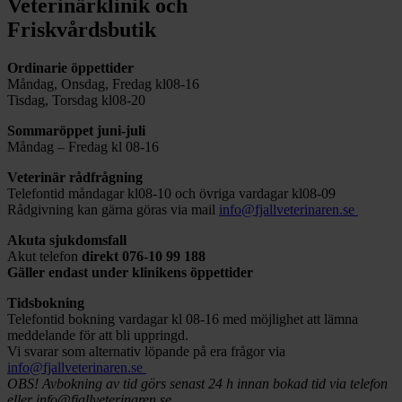
Veterinärklinik och
Friskvårdsbutik
Ordinarie öppettider
Måndag, Onsdag, Fredag kl08-16
Tisdag, Torsdag kl08-20
Sommaröppet juni-juli
Måndag – Fredag kl 08-16
Veterinär rådfrågning
Telefontid måndagar kl08-10 och övriga vardagar kl08-09
Rådgivning kan gärna göras via mail
info@fjallveterinaren.se
Akuta sjukdomsfall
Akut telefon
direkt
076-10 99 188
Gäller endast under klinikens öppettider
Tidsbokning
Telefontid bokning vardagar kl 08-16 med möjlighet att lämna
meddelande för att bli uppringd.
Vi svarar som alternativ löpande på era frågor via
info@fjallveterinaren.se
OBS! Avbokning av tid görs senast 24 h innan bokad tid via telefon
eller info@fjallveterinaren.se