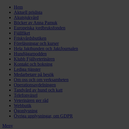
Hem
Aktuell prislista
Akutsjukvård
Böcker av Anna Pamuk
Europeiska jordbruksfonden
Fjällfiket
Friskvårdsbutiken
Föreläsningar och kurser
Hela Jakthunden och JaktJournalen
Hundjägarpodden
Klubb Fjällveterinären
Kontakt och bokning
Lediga tjänster
Medarbetare på besök
Om oss och om verksamheten
Operationsavdelningen
Tandvård av hund och katt
Telefonväxel
Veterinären ger råd
Webbutik
Ögonlysning
Övriga upplysningar, om GDPR
Meny