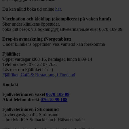
Du kan alltid boka tid online
här
.
Vaccination och kloklipp (okomplicerat på vaken hund)
Sker under klinikens öppettider,
boka ditt besök via bokning@fjallveterinaren.se eller 0670-109 09.
Drop-in avmaskning (Norgetablett)
Under klinikens öppettider, viss väntetid kan förekomma
Fjällfiket
Öppet vardagar kl08-16, hemlagad lunch kl09-14
Telefon direkt 072-22 07 763.
Läs mer om Fjällfiket här : )
Fjällfiket, Café & Restaurang i Jämtland
Kontakt
Fjällveterinären växel
0670-109 09
Akut telefon direkt
076-10 99 188
Fjällveterinären i Strömsund
Lövbergavägen 45, Strömsund
– bredvid ICA Solbacken och Hälsocentralen