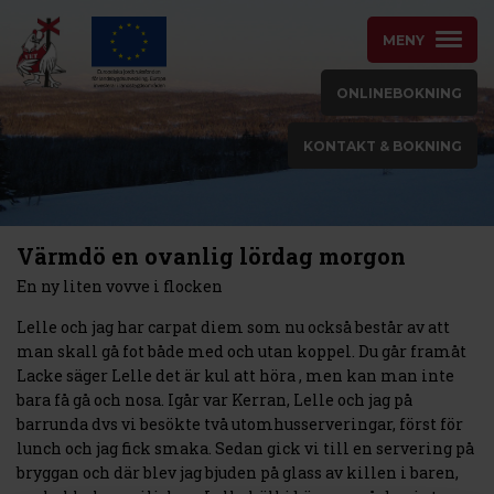
MENY
ONLINEBOKNING
KONTAKT & BOKNING
Värmdö en ovanlig lördag morgon
En ny liten vovve i flocken
Lelle och jag har carpat diem som nu också består av att
man skall gå fot både med och utan koppel. Du går framåt
Lacke säger Lelle det är kul att höra , men kan man inte
bara få gå och nosa. Igår var Kerran, Lelle och jag på
barrunda dvs vi besökte två utomhusserveringar, först för
lunch och jag fick smaka. Sedan gick vi till en servering på
bryggan och där blev jag bjuden på glass av killen i baren,