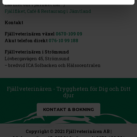
Läs mer om Fjällfiket här : )
Fjällfiket, Café & Restaurang i Jämtland
Kontakt
Fjällveterinären växel
0670-109 09
Akut telefon direkt
076-10 99 188
Fjällveterinären i Strömsund
Lövbergavägen 45, Strömsund
– bredvid ICA Solbacken och Hälsocentralen
Fjällveterinären - Tryggheten för Dig och Ditt
djur
KONTAKT & BOKNING
Copyright © 2021 Fjällveterinären AB |