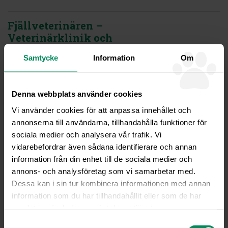
Fjällveterinären –
Veterinärklinik och
Friskvårdsbutik
Samtycke
Information
Om
Ordinarie öppettider
Måndag, Onsdag, Fredag kl08-16
Tisdag, Torsdag kl08-20
Denna webbplats använder cookies
Sommaröppet juni-juli
Vi använder cookies för att anpassa innehållet och
Måndag – Fredag kl 08-16
annonserna till användarna, tillhandahålla funktioner för
sociala medier och analysera vår trafik. Vi
Veterinär rådfrågning
vidarebefordrar även sådana identifierare och annan
Telefontid måndagar kl08-10 och övriga vardagar kl08-09
information från din enhet till de sociala medier och
Rådgivning kan gärna göras via
mail
annons- och analysföretag som vi samarbetar med.
info@fjallveterinaren.se
Dessa kan i sin tur kombinera informationen med annan
Akuta sjukdomsfall
information som du har tillhandahållit eller som de har
Akut telefon
direkt
076-10 99 188
samlat in när du har använt deras tjänster.
Gäller endast under klinikens öppettider
Samtyckesval