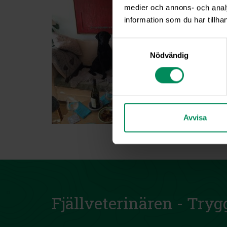
medier och annons- och anal
information som du har tillhan
Samtyckesval
Nödvändig
Avvisa
Fjällveterinären - Tryg