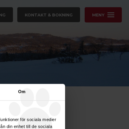
NG
KONTAKT & BOKNING
MENY
Om
funktioner för sociala medier
n din enhet till de sociala