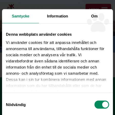
MENY
Samtycke
Information
Om
ONLINEBOKNING
Denna webbplats använder cookies
KONTAKT & BOKNING
Vi använder cookies för att anpassa innehållet och
annonserna till användarna, tillhandahålla funktioner för
sociala medier och analysera vår trafik. Vi
image
vidarebefordrar även sådana identifierare och annan
information från din enhet till de sociala medier och
annons- och analysföretag som vi samarbetar med.
Dessa kan i sin tur kombinera informationen med annan
Fjällveterinären - Tryggheten för Dig och Ditt
information som du har tillhandahållit eller som de har
djur
samlat in när du har använt deras tjänster.
Samtyckesval
KONTAKT & BOKNING
Nödvändig