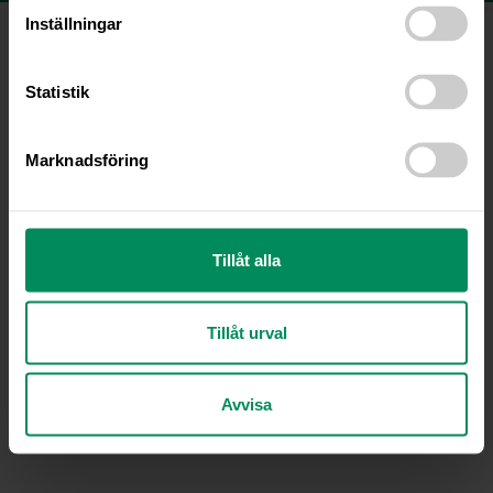
Inställningar
Copyright © 2021 Fjällveterinären AB |
Lövbergavägen 45, 833 34 Strömsund | 0670-109 09 |
info@fjallveterinaren.se
Statistik
Marknadsföring
Tillåt alla
Tillåt urval
Avvisa