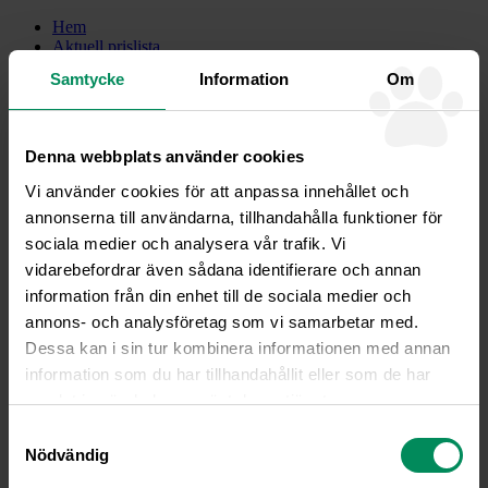
Hem
Aktuell prislista
Akutsjukvård
Samtycke
Information
Om
Böcker av Anna Pamuk
Europeiska jordbruksfonden
Fjällfiket
Friskvårdsbutiken
Denna webbplats använder cookies
Föreläsningar och kurser
Hela Jakthunden och JaktJournalen
Vi använder cookies för att anpassa innehållet och
Hundjägarpodden
annonserna till användarna, tillhandahålla funktioner för
Klubb Fjällveterinären
Kontakt och bokning
sociala medier och analysera vår trafik. Vi
Lediga tjänster
vidarebefordrar även sådana identifierare och annan
Medarbetare på besök
information från din enhet till de sociala medier och
Om oss och om verksamheten
Operationsavdelningen
annons- och analysföretag som vi samarbetar med.
Tandvård av hund och katt
Dessa kan i sin tur kombinera informationen med annan
Telefonväxel
information som du har tillhandahållit eller som de har
Veterinären ger råd
Webbutik
samlat in när du har använt deras tjänster.
Ögonlysning
Samtyckesval
Övriga upplysningar, om GDPR
Nödvändig
Meny