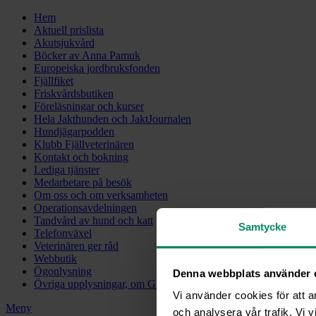
Hem
Aktuell prislista
Akutsjukvård
Böcker av Anna Pamuk
Europeiska jordbruksfonden
Fjällfiket
Friskvårdsbutiken
Föreläsningar och kurser
Hela Jakthunden och JaktJournalen
Hundjägarpodden
Klubb Fjällveterinären
Kontakt och bokning
Lediga tjänster
Medarbetare på besök
Om oss och om verksamheten
Operationsavdelningen
Tandvård av hund och katt
Samtycke
Telefonväxel
Veterinären ger råd
Webbutik
Ögonlysning
Denna webbplats använder 
Övriga upplysningar, om GDPR
Vi använder cookies för att a
Meny
och analysera vår trafik. Vi v