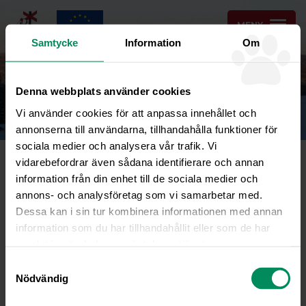
MENY
Samtycke
Information
Om
ONLINEBOKNING
Denna webbplats använder cookies
KONTAKT & BOKNING
Vi använder cookies för att anpassa innehållet och
annonserna till användarna, tillhandahålla funktioner för
sociala medier och analysera vår trafik. Vi
IMG_1106
vidarebefordrar även sådana identifierare och annan
information från din enhet till de sociala medier och
annons- och analysföretag som vi samarbetar med.
Dessa kan i sin tur kombinera informationen med annan
information som du har tillhandahållit eller som de har
samlat in när du har använt deras tjänster.
Samtyckesval
Nödvändig