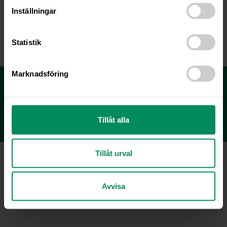
Inställningar
Statistik
Marknadsföring
Fjällveterinären - Tryggheten för Dig och Ditt
djur
KONTAKT & BOKNING
Tillåt alla
Tillåt urval
Copyright © 2021 Fjällveterinären AB |
Lövbergavägen 45, 833 34 Strömsund | 0670-109 09 |
info@fjallveterinaren.se
Avvisa