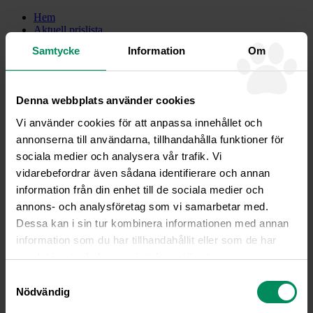
Hem
Aktuell prislista
Akutsjukvård
Samtycke
Information
Om
Böcker av Anna Pamuk
Europeiska jordbruksfonden
Fjällfiket
Friskvårdsbutiken
Denna webbplats använder cookies
Föreläsningar och kurser
Hela Jakthunden och JaktJournalen
Vi använder cookies för att anpassa innehållet och
Hundjägarpodden
annonserna till användarna, tillhandahålla funktioner för
Klubb Fjällveterinären
Kontakt och bokning
sociala medier och analysera vår trafik. Vi
Lediga tjänster
vidarebefordrar även sådana identifierare och annan
Medarbetare på besök
information från din enhet till de sociala medier och
Om oss och om verksamheten
Operationsavdelningen
annons- och analysföretag som vi samarbetar med.
Tandvård av hund och katt
Dessa kan i sin tur kombinera informationen med annan
Telefonväxel
information som du har tillhandahållit eller som de har
Veterinären ger råd
Webbutik
samlat in när du har använt deras tjänster.
Ögonlysning
Samtyckesval
Övriga upplysningar, om GDPR
Nödvändig
Meny