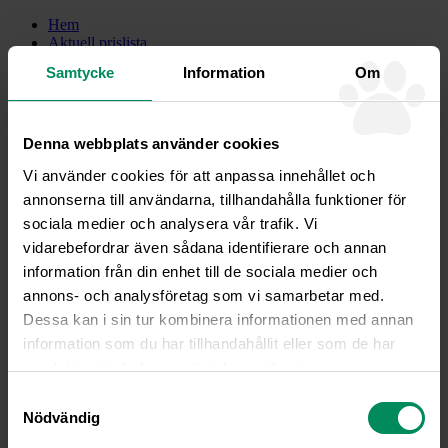
Hem
Aktuell prislista
Akutsjukvård
Samtycke
Information
Om
Böcker av Anna Pamuk
Europeiska jordbruksfonden
Fjällfiket
Friskvårdsbutiken
Denna webbplats använder cookies
Föreläsningar och kurser
Hela Jakthunden och JaktJournalen
Vi använder cookies för att anpassa innehållet och
Hundjägarpodden
annonserna till användarna, tillhandahålla funktioner för
Klubb Fjällveterinären
Kontakt och bokning
sociala medier och analysera vår trafik. Vi
Lediga tjänster
vidarebefordrar även sådana identifierare och annan
Medarbetare på besök
information från din enhet till de sociala medier och
Om oss och om verksamheten
Operationsavdelningen
annons- och analysföretag som vi samarbetar med.
Tandvård av hund och katt
Dessa kan i sin tur kombinera informationen med annan
Telefonväxel
information som du har tillhandahållit eller som de har
Veterinären ger råd
Webbutik
samlat in när du har använt deras tjänster.
Ögonlysning
Samtyckesval
Övriga upplysningar, om GDPR
Nödvändig
Meny