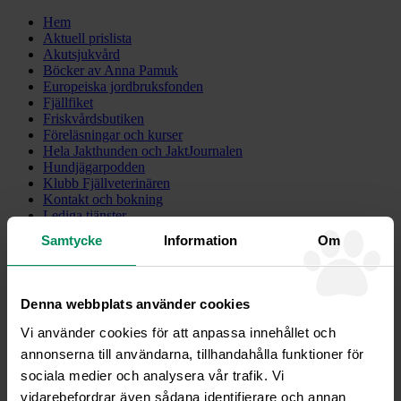
Hem
Aktuell prislista
Akutsjukvård
Böcker av Anna Pamuk
Europeiska jordbruksfonden
Fjällfiket
Friskvårdsbutiken
Föreläsningar och kurser
Hela Jakthunden och JaktJournalen
Hundjägarpodden
Klubb Fjällveterinären
Kontakt och bokning
Lediga tjänster
Medarbetare på besök
Samtycke
Information
Om
Om oss och om verksamheten
Operationsavdelningen
Tandvård av hund och katt
Telefonväxel
Denna webbplats använder cookies
Veterinären ger råd
Webbutik
Vi använder cookies för att anpassa innehållet och
Ögonlysning
annonserna till användarna, tillhandahålla funktioner för
Övriga upplysningar, om GDPR
sociala medier och analysera vår trafik. Vi
Meny
vidarebefordrar även sådana identifierare och annan