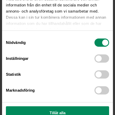
Onlinebokning
information från din enhet till de sociala medier och
Kontakt & bokning
annons- och analysföretag som vi samarbetar med.
Dessa kan i sin tur kombinera informationen med annan
information som du har tillhandahållit eller som de har
samlat in när du har använt deras tjänster.
Samtyckesval
Nödvändig
Inställningar
Statistik
Marknadsföring
IMG_0843
Tillåt alla