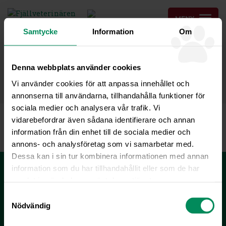
MENY
Samtycke
Information
Om
ONLINEBOKNING
Denna webbplats använder cookies
KONTAKT & BOKNING
Vi använder cookies för att anpassa innehållet och
annonserna till användarna, tillhandahålla funktioner för
sociala medier och analysera vår trafik. Vi
IMG_0605
vidarebefordrar även sådana identifierare och annan
information från din enhet till de sociala medier och
annons- och analysföretag som vi samarbetar med.
Dessa kan i sin tur kombinera informationen med annan
Fjällveterinären - Tryggheten för Dig och Ditt
information som du har tillhandahållit eller som de har
djur
samlat in när du har använt deras tjänster.
Samtyckesval
KONTAKT & BOKNING
Nödvändig