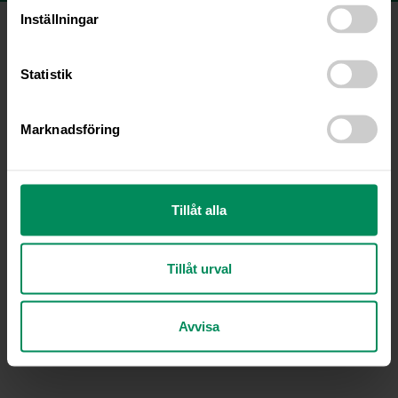
Inställningar
Copyright © 2021 Fjällveterinären AB |
Lövbergavägen 45, 833 34 Strömsund | 0670-109 09 |
info@fjallveterinaren.se
Statistik
Marknadsföring
Tillåt alla
Tillåt urval
Avvisa