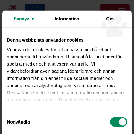
MENY
Samtycke
Information
Om
ONLINEBOKNING
Denna webbplats använder cookies
KONTAKT & BOKNING
Vi använder cookies för att anpassa innehållet och
annonserna till användarna, tillhandahålla funktioner för
sociala medier och analysera vår trafik. Vi
IMG_0057
vidarebefordrar även sådana identifierare och annan
information från din enhet till de sociala medier och
annons- och analysföretag som vi samarbetar med.
Dessa kan i sin tur kombinera informationen med annan
information som du har tillhandahållit eller som de har
samlat in när du har använt deras tjänster.
Samtyckesval
Nödvändig