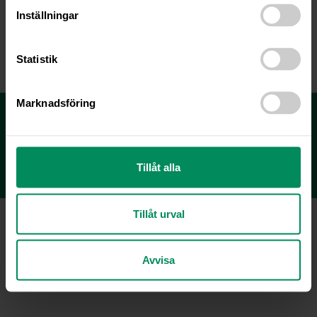
Inställningar
Statistik
Marknadsföring
Fjällveterinären - Tryggheten för Dig och Ditt
djur
KONTAKT & BOKNING
Tillåt alla
Tillåt urval
Copyright © 2021 Fjällveterinären AB |
Lövbergavägen 45, 833 34 Strömsund | 0670-109 09 |
info@fjallveterinaren.se
Avvisa