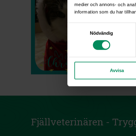
medier och annons- och anal
information som du har tillhan
Samtyckesval
Nödvändig
Avvisa
Fjällveterinären - Tryg