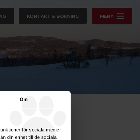
NG
KONTAKT & BOKNING
MENY
Om
funktioner för sociala medier
n din enhet till de sociala