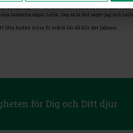
ir rätt är så fantastisk. För att det skall fungera måste 
 här skiljer sig vovvar inte från tvåbenta, Lelle kan sånt.
a tassarna säger Lelle. Jag sa ju det säger jag och Lell
 låta lusten styra Er också för då blir det lajbans.
gheten för Dig och Ditt djur