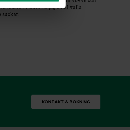
tvåbenta vara lyhörda för just sin vovve och
 Nu måste vi sluta för jag skall valla
e suckar.
KONTAKT & BOKNING