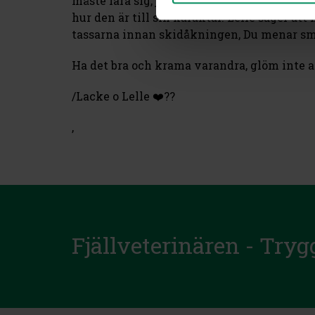
måste lära sig, jag kan) glädjen i när det bl
hur den är till sin karaktär. Lelle säger att
tassarna innan skidåkningen, Du menar smörj
Ha det bra och krama varandra, glöm inte att
/Lacke o Lelle ❤️??
,
Fjällveterinären - Tryg