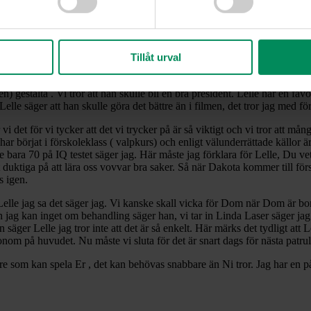
il, ok Lelle .. jag fattar vad Du menar. Lelle växer som husse tycker jag
r vara sjuk, han äter inte och dricker knappt. Jag har erbjudit mig att
varligt med honom. Jag längtar till Högis och snön där för här töar det o
Tillåt urval
t att laget är större än jaget. Vi önskar Janne, Lassur och hela laget ly
despelare typ Reagan som president eller varför inte Bartlet från serien V
) gestalta . Vi tror att han skulle bli en bra president. Lelle har en fav
lle säger att han skulle göra det bättre än i filmen, det tror jag med för
vi det för vi tycker att det vi trycker på är så viktigt och vi tror att må
r börjat i förskoleklass ( valpkurs) och enligt välunderrättade källor är 
ade bara 70 på IQ testet säger jag. Här måste jag förklara för Lelle, Du 
 duktiga på att lära oss vovvar bra saker. Så när Dakota kommer till försk
s igen.
Lelle jag sa det säger jag. Vi kanske skall vicka för Dom när Dom är bor
 kan inget om behandling säger han, vi tar in Linda Laser säger jag så få
er Lelle jag tror inte att det är så enkelt. Här märks det tydligt att Le
 honom på huvudet. Nu måste vi sluta för det är snart dags för nästa patrul
som kan spela Er , det kan behövas snabbare än Ni tror. Jag har en på g