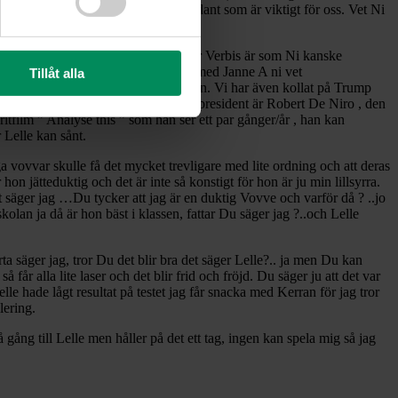
, vi tränar även stanna, hit och sådant som är viktigt för oss. Vet Ni
 undersöka honom men det går inte för Verbis är som Ni kanske
ch är ganska blött. Såg Ni intervjun med Janne A ni vet
Tillåt alla
cka till för det är kul med fotboll igen. Vi har även kollat på Trump
ita Huset. Vår favorit till att spela president är Robert De Niro , den
oritfilm ” Analyse this ” som han ser ett par gånger/år , han kan
 Lelle kan sånt.
nga vovvar skulle få det mycket trevligare med lite ordning och att deras
hon jätteduktig och det är inte så konstigt för hon är ju min lillsyrra.
vet säger jag …Du tycker att jag är en duktig Vovve och varför då ? ..jo
olan ja då är hon bäst i klassen, fattar Du säger jag ?..och Lelle
ta säger jag, tror Du det blir bra det säger Lelle?.. ja men Du kan
r alla lite laser och det blir frid och fröjd. Du säger ju att det var
lle hade lågt resultat på testet jag får snacka med Kerran för jag tror
lering.
ång till Lelle men håller på det ett tag, ingen kan spela mig så jag