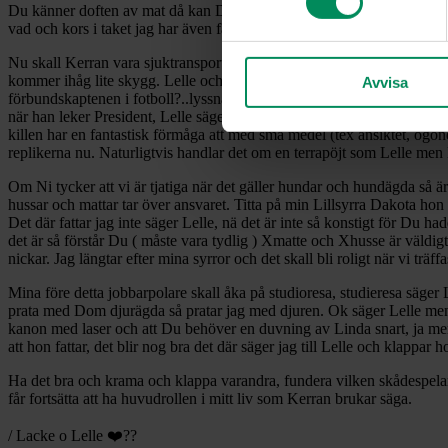
Du känner doften av mat då kan Du springa rakt ut i vägen framför en b
vad och kors i taket jag har även fått belöningsgodis.
Nu skall Kerran vara sjuktransport för VärmdöCarins katt Verbis verka
kommer ihåg lite skygg. Lelle och jag hoppas att det inte är något all
Avvisa
förbundskaptenen i fotboll?..lyssna Lacke sa Lelle där har Du en som ve
när han leker President, Lelle säger att det kanske vore bra med en skå
killen har en fantastisk förmåga att med små medel (tex ansiktet, ögonen
replikerna nu. Naturligtvis handlar det om en terrapöjt som Lelle men Le
Om Ni tycker att vi är tjatiga när det gäller hundar och hundägda så är 
hussar och mattar tar över ansvaret. Titta på min Lillsyrra Dakota hon ha
Det där fattar jag inte säger Lelle, nä det är inte så konstigt för Du h
det är så förstår Du ( måste vara tydlig ) Xmatte och Xhusse är väldigt
nickar. Jag längtar efter mina syrror och det skall bli roligt när vi träffa
Mina före detta jobbarpolare skall åka på studioresa, studieresa säger 
prata med Dom djurägda så pratar jag med djuren. Ok säger Lelle men jag
kanon med laser och att Du behöver en duvning av Linda snart, ja men säg
att hon fattar, det blir nog bra det där säger jag till Lelle och klappar
Ha det bra och krama och klappa varandra, fundera vilken skådespelare 
får fortsätta att ha huvudrollen i mitt liv som Kerran brukar säga.
/ Lacke o Lelle ❤️??