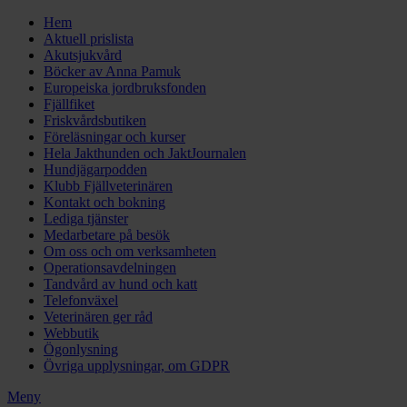
Hem
Aktuell prislista
Akutsjukvård
Böcker av Anna Pamuk
Europeiska jordbruksfonden
Fjällfiket
Friskvårdsbutiken
Föreläsningar och kurser
Hela Jakthunden och JaktJournalen
Hundjägarpodden
Klubb Fjällveterinären
Kontakt och bokning
Lediga tjänster
Medarbetare på besök
Om oss och om verksamheten
Operationsavdelningen
Tandvård av hund och katt
Telefonväxel
Veterinären ger råd
Webbutik
Ögonlysning
Övriga upplysningar, om GDPR
Meny