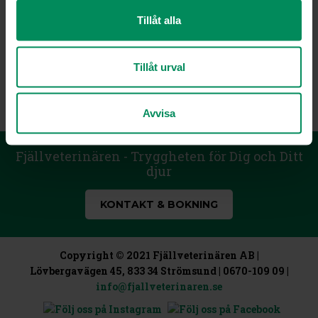
själv ute. Hoppas att vi kan träffa mina vovvepolare och
Xmatte och Xhusse då. Xhusse och Lelle skall väl prata om
Tillåt alla
Trump så Lelle får Trumpfeber igen.
Nu måste jag sova för jag är jättetrött efter den här dagen,
Tillåt urval
handla på Granngården glöm NK och dumpa Trump.
/ Lacke o Lelle ❤️??
Avvisa
Fjällveterinären - Tryggheten för Dig och Ditt
djur
KONTAKT & BOKNING
Copyright © 2021 Fjällveterinären AB |
Lövbergavägen 45, 833 34 Strömsund | 0670-109 09 |
info@fjallveterinaren.se