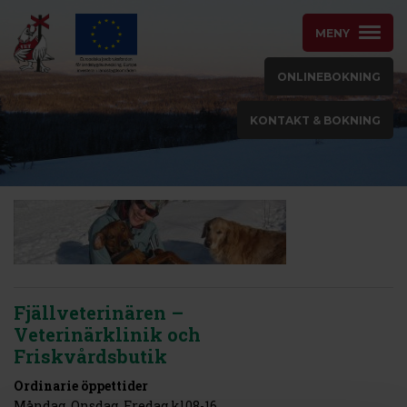
MENY
ONLINEBOKNING
KONTAKT & BOKNING
Fjällveterinären –
Veterinärklinik och
Friskvårdsbutik
Ordinarie öppettider
Måndag, Onsdag, Fredag kl08-16