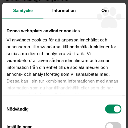
Tisdag, Torsdag kl08-20
Samtycke
Information
Om
Sommaröppet juni-juli
Måndag – Fredag kl 08-16
Denna webbplats använder cookies
Veterinär rådfrågning
Telefontid måndagar kl08-10 och övriga vardagar kl08-09
Vi använder cookies för att anpassa innehållet och
Rådgivning kan gärna göras via
annonserna till användarna, tillhandahålla funktioner för
mail
info@fjallveterinaren.se
sociala medier och analysera vår trafik. Vi
vidarebefordrar även sådana identifierare och annan
Akuta sjukdomsfall
information från din enhet till de sociala medier och
Akut telefon
direkt
076-10 99 188
annons- och analysföretag som vi samarbetar med.
Gäller endast under klinikens öppettider
Dessa kan i sin tur kombinera informationen med annan
Tidsbokning
information som du har tillhandahållit eller som de har
Telefontid bokning vardagar kl 08-16 med möjlighet att
samlat in när du har använt deras tjänster.
lämna meddelande för att bli uppringd.
Samtyckesval
Vi svarar som alternativ löpande på era frågor via
Nödvändig
info@fjallveterinaren.se
OBS! Avbokning av tid görs senast 24 h innan bokad tid via
telefon eller info@fjallveterinaren.se
Inställningar