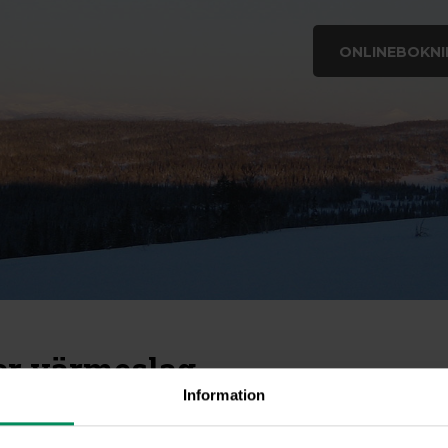
ONLINEBOKNI
er värmeslag
Information