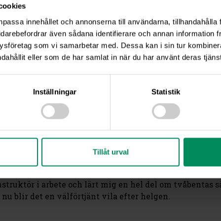
cookies
npassa innehållet och annonserna till användarna, tillhandahålla 
idarebefordrar även sådana identifierare och annan information frå
ysföretag som vi samarbetar med. Dessa kan i sin tur kombine
dahållit eller som de har samlat in när du har använt deras tjänst
ve simma för att svalka av sig mellan arbetspassen. Här
ör oss hundar till hundägare.
Inställningar
Statistik
helgen eftersom det har varit hundutställningar. Jag tror
m hur man ser ut. Som om jag inte visste det – fniss.
åra tvåbenta arbetskollegor i montern arbetat hårt med a
förstå att hundar faktiskt lätt kan drabbas av värmeslag. 
Tillåt urval
struktör i arbete och lärt mig en hel del om tvåbentas sä
u blir det en välförtjänt vila efter helgen.