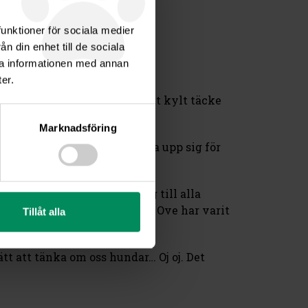
funktioner för sociala medier
n din enhet till de sociala
ra informationen med annan
er.
 ligger vi i vår monter på ett kylt täcke
Marknadsföring
 att detta går ut på att visa upp sig för
tt dela ut vätskeersättning till alla
Det är ett viktigt arbete och Ove har varit
Tillåt alla
tt att tänka om oss hundar… Oj oj. Det