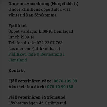
Drop-in avmaskning (Norgetablett)
Under klinikens öppettider, viss
väntetid kan förekomma
Fjällfiket
Öppet vardagar kl08-16, hemlagad
lunch kl09-14
Telefon direkt 072-22 07 763.
Läs mer om Fjällfiket här : )
Fjällfiket, Café & Restaurang i
Jämtland
Kontakt
Fjällveterinären växel
0670-109 09
Akut telefon direkt
076-10 99 188
Fjällveterinären i Strömsund
Lövbergavägen 45, Strömsund