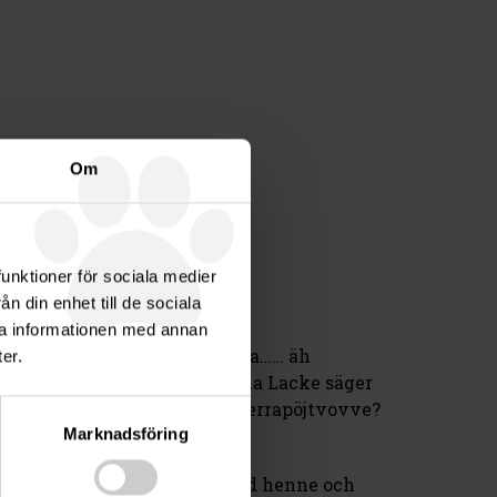
Om
funktioner för sociala medier
n din enhet till de sociala
ra informationen med annan
är Lelle. Vi har besök av två ta…… äh
er.
g det också då? Sakta i backarna Lacke säger
 vi får leka med Dig. Är jag terrapöjtvovve?
Marknadsföring
n så jag kunde inte prata med henne och