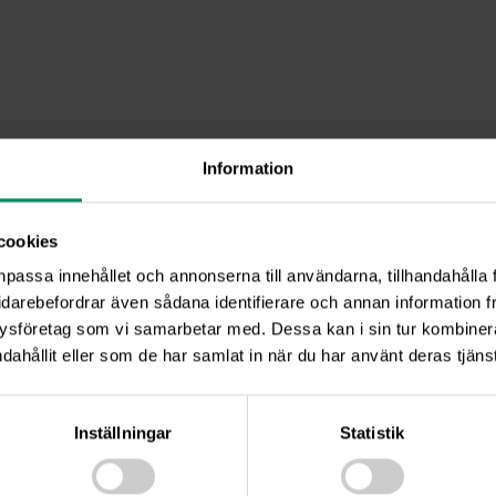
Information
cookies
npassa innehållet och annonserna till användarna, tillhandahålla 
idarebefordrar även sådana identifierare och annan information frå
ysföretag som vi samarbetar med. Dessa kan i sin tur kombine
 säger att det är en tvättad älg för den är ren. Så knäpp 
dahållit eller som de har samlat in när du har använt deras tjänst
ker jag. Jag frågade Lelle imorse, Du är pangsjonär är ja
pivovve som gör att vi kommer ut även i skitväder och att
e.
Inställningar
Statistik
et och hon hade glädjande besked. Jag var ute med Kerra