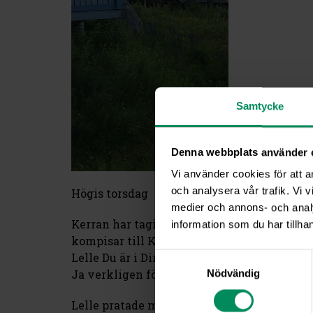
Samtycke
Denna webbplats använder 
Vi använder cookies för att a
och analysera vår trafik. Vi v
Högis torsdag
medier och annons- och anal
Kerran har tagit bilden från vår altan, Lelle
information som du har tillhan
kompisar till Kerran idag, det är roligt tyc
Lelle Du är i Dina bästa år och är vår tera
Samtyckesval
Ja verkligen för Du ger oss så mycket glädj
Nödvändig
Lelle pratade med xmatte, pet vetten Ni v