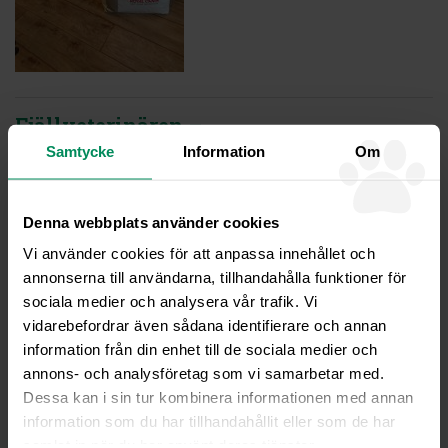
Fjällveterinären –
Veterinärklinik och
Samtycke
Information
Om
Friskvårdsbutik
Ordinarie öppettider
Denna webbplats använder cookies
Måndag, Onsdag, Fredag kl08-16
Tisdag, Torsdag kl08-20
Vi använder cookies för att anpassa innehållet och
annonserna till användarna, tillhandahålla funktioner för
Sommaröppet juni-juli
sociala medier och analysera vår trafik. Vi
Måndag – Fredag kl 08-16
vidarebefordrar även sådana identifierare och annan
Veterinär rådfrågning
information från din enhet till de sociala medier och
Telefontid måndagar kl08-10 och övriga vardagar kl08-09
annons- och analysföretag som vi samarbetar med.
Rådgivning kan gärna göras via
Dessa kan i sin tur kombinera informationen med annan
mail
info@fjallveterinaren.se
information som du har tillhandahållit eller som de har
samlat in när du har använt deras tjänster.