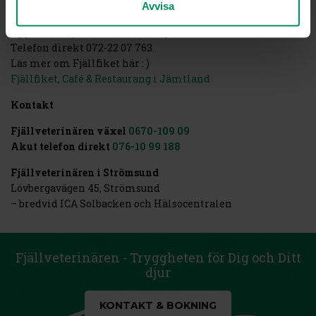
Avvisa
Fjällfiket
Öppet vardagar kl08-16, hemlagad lunch kl09-14
Telefon direkt 072-22 07 763.
Läs mer om Fjällfiket här : )
Fjällfiket, Café & Restaurang i Jämtland
Kontakt
Fjällveterinären växel
0670-109 09
Akut telefon direkt
076-10 99 188
Fjällveterinären i Strömsund
Lövbergavägen 45, Strömsund
– bredvid ICA Solbacken och Hälsocentralen
Fjällveterinären - Tryggheten för Dig och Ditt
djur
KONTAKT & BOKNING